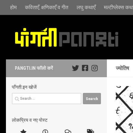
होम
कविताएँ, क्षणिकाएँ व गीत
लघु कथाएँ
मल्टीप्लेक्स कथा
Skip to content
ज्योतिष
PANGTI.IN फॉलो करें
पाँगती.इन खोजें
Search
for:
लोकप्रिय व नए पोस्ट