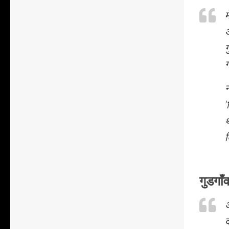
म
ग
ग
न
‘
थ
द
गुडगाँ
अ
द