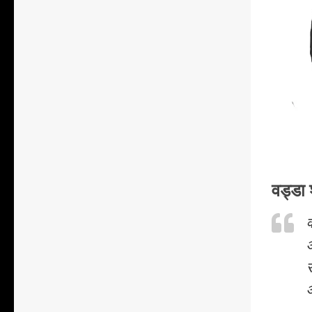
वड्डा 
व
औ
स
औ