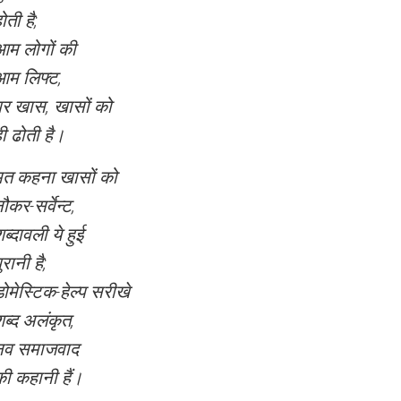
ोती है;
आम लोगों की
आम लिफ्ट,
पर खास, खासों को
ी ढोती है।
मत कहना खासों को
ौकर-सर्वेन्ट,
ब्दावली ये हुई
ुरानी है;
ोमेस्टिक-हेल्प सरीखे
ब्द अलंकृत,
नव समाजवाद
ी कहानी हैं।