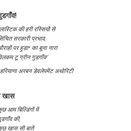
ुडगाँव!
्लास्टिक की हरी रस्सियों से
िंचित सरकारी प्रभाव,
ौराहों पर हुडा* का बुना नारा
वेलकम टू ग्रीन गुडगाँव!’
*हरियाणा अरबन डेवलेपमेंट अथोरिटी
ँव खास
ुछ आम बिल्डिंगों में
ुडगाँव की,
ुछ खास सी बातें