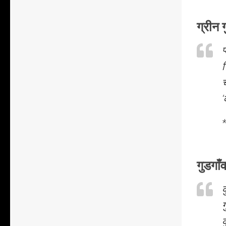
ग्रीन ग
प
स
च
‘
गुडगा
क
ग
क