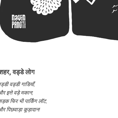
शहर, वड्डे लोग
ड्डी वड्डी गाडियाँ,
र इत्ते वड़े मकान;
ड़क फिर भी पार्किंग लॉट,
र पिछवाड़ा कूड़ादान!