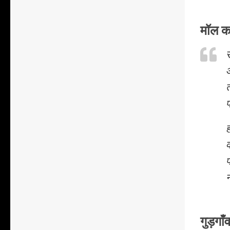
मॉल क
औ
प
ह
न
गुड़गाँ