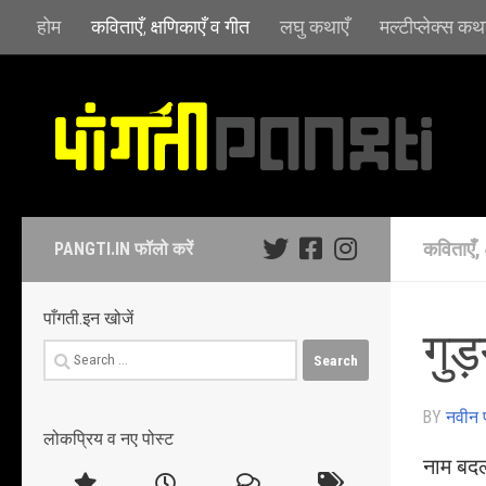
होम
कविताएँ, क्षणिकाएँ व गीत
लघु कथाएँ
मल्टीप्लेक्स कथा
Skip to content
कविताएँ, 
PANGTI.IN फॉलो करें
पाँगती.इन खोजें
गुड़
Search
for:
BY
नवीन प
लोकप्रिय व नए पोस्ट
नाम बदल