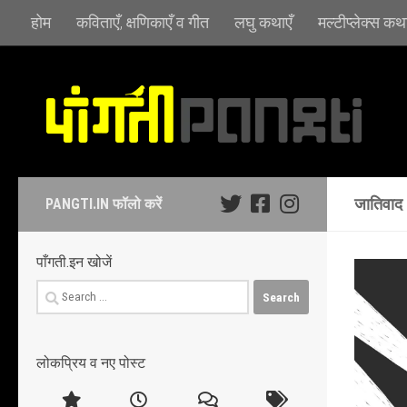
होम
कविताएँ, क्षणिकाएँ व गीत
लघु कथाएँ
मल्टीप्लेक्स कथा
Skip to content
जातिवाद
PANGTI.IN फॉलो करें
पाँगती.इन खोजें
Search
for:
लोकप्रिय व नए पोस्ट