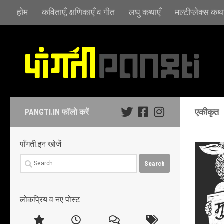
होम
कविताएँ, क्षणिकाएँ व गीत
लघु कथाएँ
मल्टीप्लेक्स कथा
Skip to content
एकीकृत
PANGTI.IN फॉलो करें
पाँगती.इन खोजें
Search
for:
लोकप्रिय व नए पोस्ट