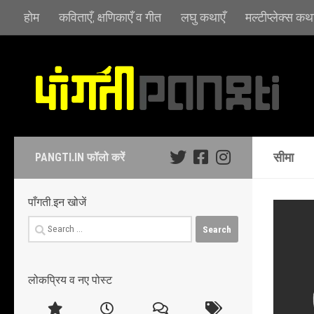
होम
कविताएँ, क्षणिकाएँ व गीत
लघु कथाएँ
मल्टीप्लेक्स कथा
Skip to content
सीमा
PANGTI.IN फॉलो करें
पाँगती.इन खोजें
Search
for:
लोकप्रिय व नए पोस्ट