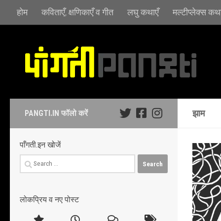
होम
कविताएँ, क्षणिकाएँ व गीत
लघु कथाएँ
मल्टीप्लेक्स कथा
Skip to content
झाम
PANGTI.IN फॉलो करें
पाँगती.इन खोजें
Search
for:
लोकप्रिय व नए पोस्ट